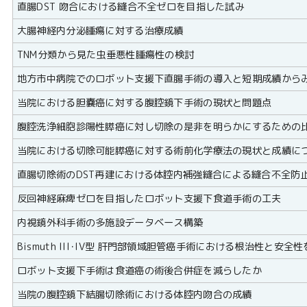
直腸DST 吻合における縫合不全ゼロを目指した試み
大腸神経内分泌腫瘍に対する治療成績
TNM分類から見た虫垂悪性腫瘍性の検討
地方市中病院でのロボット支援下直腸手術の導入と短期成績から
当院における胆嚢癌に対する腹腔鏡下手術の現状と問題点
腹腔洗浄細胞診陽性膵癌に対し切除の是非を明らかにするための
当院における切除可能膵癌に対する術前化学療法の現状と成績に
直腸切除術のDST再建における体腔内補強縫合による縫合不全防
反回神経麻痺ゼロを目指したロボット支援下食道手術の工夫
内視鏡外科手術の多施設データベース構築
Bismuth III･IV型 肝門部領域胆管癌手術における根治性と安
ロボット支援下手術は食道癌の術後合併症を減らしたか
当院の腹腔鏡下結腸切除術における体腔内吻合の成績