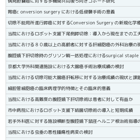
偶発胆嚢癌に対する多機関共同後ろ向きコホート研究
胃癌c onversion surgery における低侵襲手術の意義
切除不能局所進行膵癌に対するConversion Surgery の新規
当院におけるロボット支援下尾側膵切除：導入から現在までの工
当院における８０歳以上の高齢者に対する肝細胞癌の外科治療の
腹腔鏡下肝切除時のグリソン鞘一括処理におけるsurgical staple lin
京都大学外科関連施設における大腸癌手術治療成績の検討
当院における切除可能大腸癌肝転移に対する治療成績の現状と課
細胆管細胞癌の臨床病理学的特徴とその臨床的意義
当院における高難度の腹腔鏡下肝切除術は患者に対して有益か
市中病院におけるロボット支援下結腸切除術の導入と短期成績
若手外科医に対する施設横断型腹腔鏡下鼠径ヘルニア根治術指導
当院における虫垂の悪性腫瘍性病変の検討