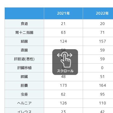
2021年
2022年
食道
21
20
胃十二指腸
63
71
結腸
124
157
直腸
58
59
肝胆道(悪性)
58
59
肝臓移植
0
0
膵臓
48
51
胆嚢
173
164
虫垂
62
95
ヘルニア
126
110
イレウス
23
42