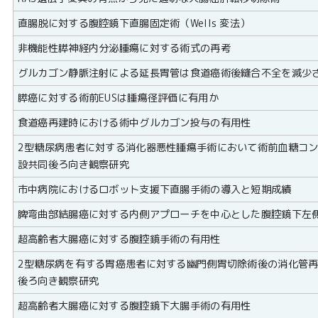
直腸脱に対する腹腔鏡下直腸固定術（Wells 変法）
非機能性膵神経内分泌腫瘍に対する術式の再考
グルカゴン静脈注射による延長胃管は食道癌術後縫合不全を減少
膵癌に対する術前EUSは腫瘍径評価に有用か
食道癌再建時における術中グルカゴン投与の有用性
2型糖尿病患者に対する消化器悪性腫瘍手術において術前血糖コ
設共同後ろ向き観察研究
市中病院におけるロボット支援下直腸手術の導入と短期成績
脾弯曲部結腸癌に対する内側アプローチを中心とした腹腔鏡下左
超高齢者大腸癌に対する腹腔鏡手術の有用性
2型糖尿病を有する胃癌患者に対する幽門側胃切除術後の消化管
後ろ向き観察研究
超高齢者大腸癌に対する腹腔鏡下大腸手術の有用性