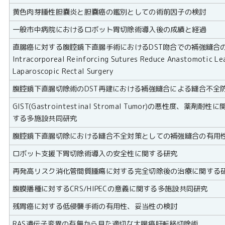
黄色肉芽腫性胆嚢炎と胆嚢癌の鑑別としての術前因子の検討
一般市中病院におけるロボット胃切除術導入後の成績と経過
直腸癌に対する腹腔鏡下直腸手術におけるDST吻合での補強縫合
Intracorporeal Reinforcing Sutures Reduce Anastomotic Le
Laparoscopic Rectal Surgery
腹腔鏡下直腸切除術のDST再建における補強縫合による縫合不全
GIST(Gastrointestinal Stromal Tumor)の悪性度、薬剤耐性に
する多施設共同研究
腹腔鏡下直腸切除における縫合不全対策としての補強縫合の有用
ロボット支援下胃切除術導入の安全性に関する研究
再発高リスク消化管間質腫瘍に対する完全切除後の治療に関する研究(ST
腹膜播種に対するCRS/HIPECの意義に関する多施設共同研究
残胃癌に対する低侵襲手術の有用性、妥当性の検討
RAS遺伝子変異の有無から見た適切な大腸癌肝転移切除術