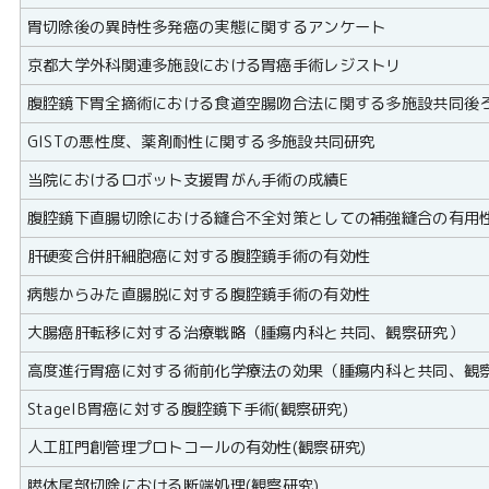
胃切除後の異時性多発癌の実態に関するアンケート
京都大学外科関連多施設における胃癌手術レジストリ
腹腔鏡下胃全摘術における食道空腸吻合法に関する多施設共同後
GISTの悪性度、薬剤耐性に関する多施設共同研究
当院におけるロボット支援胃がん手術の成績E
腹腔鏡下直腸切除における縫合不全対策としての補強縫合の有用
肝硬変合併肝細胞癌に対する腹腔鏡手術の有効性
病態からみた直腸脱に対する腹腔鏡手術の有効性
大腸癌肝転移に対する治療戦略（腫瘍内科と共同、観察研究）
高度進行胃癌に対する術前化学療法の効果（腫瘍内科と共同、観
StageIB胃癌に対する腹腔鏡下手術(観察研究)
人工肛門創管理プロトコールの有効性(観察研究)
膵体尾部切除における断端処理(観察研究)