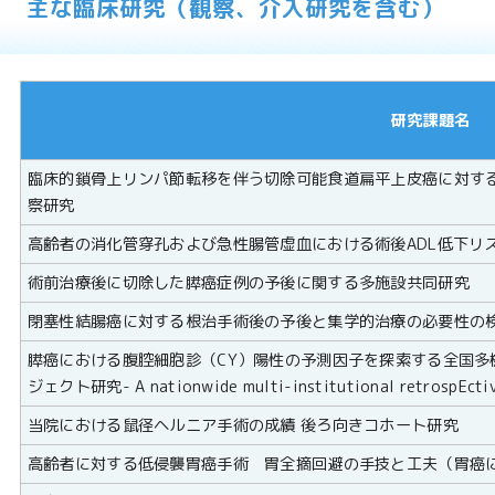
主な臨床研究（観察、介入研究を含む）
研究課題名
臨床的鎖骨上リンパ節転移を伴う切除可能食道扁平上皮癌に対す
察研究
高齢者の消化管穿孔および急性腸管虚血における術後ADL低下リ
術前治療後に切除した膵癌症例の予後に関する多施設共同研究
閉塞性結腸癌に対する根治手術後の予後と集学的治療の必要性の
膵癌における腹腔細胞診（CY）陽性の予測因子を探索する全国多
ジェクト研究- A nationwide multi-institutional retrospEctive
当院における鼠径ヘルニア手術の成績 後ろ向きコホート研究
高齢者に対する低侵襲胃癌手術 胃全摘回避の手技と工夫（胃癌