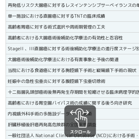
再発低リスク大腸癌に対するレスインテンシブサーベイランスの
単一施設における直腸癌に対するTNTの臨床成績
高齢者胃癌に対する術式選択や周術期管理の工夫
高齢者における大腸癌術後補助化学療法の有効性と忍容性
StageII 、III直腸癌に対する術後補助化学療法の進行度ス
大腸癌術後補助化学療法における有害事象と予後の関連
当院における食道癌に対する胸腔鏡下手術と縦隔鏡下手術の現状
妊娠中の急性虫垂炎に対する腹腔鏡下虫垂切除術
十二指腸乳頭部癌術後無再発生存期間を短縮させる臨床病理学的
高齢者における胃空腸バイパス術の成績に関する後ろ向き研究
内視鏡外科手術の多施設データベース構築
肝臓移植後肝癌再発高危険群の全国実態調査
一般社団法人 National Clinical Database (NCD)にお