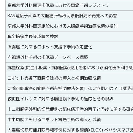
京都大学外科関連多施設における胃癌手術レジストリ
RAS遺伝子変異の大腸癌肝転移切除後肝局所再発への影響
京都大学外科関連施設における大腸癌手術治療成績の検討
膵全摘後中長期成績の検討
直腸癌に対するロボット支援下手術の定型化
内視鏡外科手術の多施設データベース構築
抗血栓薬(抗血小板薬・抗凝固薬)服用患者における消化器外科手
ロボット支援下直腸切除術の導入と初期治療成績
切除可能膵癌の範疇で術前補助療法を要しない症例とは？ 手術先
絞扼性イレウスに対する腹腔鏡下手術の適応とその限界
十二指腸癌外科的切除症例の臨床病理学的因子と予後に関する研
市中病院におけるロボット胃癌手術の導入と成績
大腸癌切除可能肝限局転移例に対する術前XELOX+ベバシズマブ(