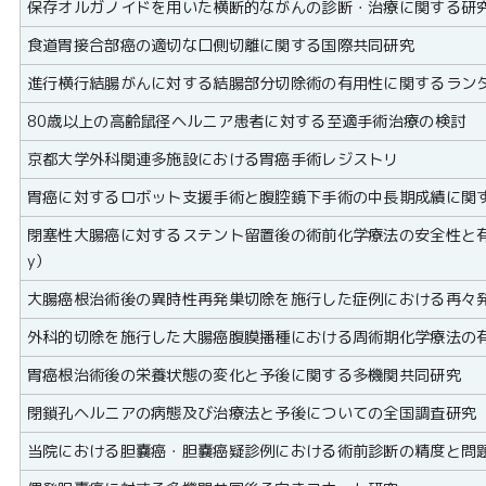
保存オルガノイドを用いた横断的ながんの診断・治療に関する研
食道胃接合部癌の適切な口側切離に関する国際共同研究
進行横行結腸がんに対する結腸部分切除術の有用性に関するラン
80歳以上の高齢鼠径ヘルニア患者に対する至適手術治療の検討
京都大学外科関連多施設における胃癌手術レジストリ
胃癌に対するロボット支援手術と腹腔鏡下手術の中長期成績に関
閉塞性大腸癌に対するステント留置後の術前化学療法の安全性と有効性
y）
大腸癌根治術後の異時性再発巣切除を施行した症例における再々
外科的切除を施行した大腸癌腹膜播種における周術期化学療法の
胃癌根治術後の栄養状態の変化と予後に関する多機関共同研究
閉鎖孔ヘルニアの病態及び治療法と予後についての全国調査研究
当院における胆嚢癌・胆嚢癌疑診例における術前診断の精度と問