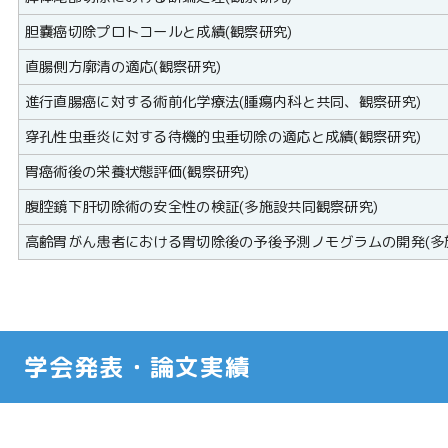
胆嚢癌切除プロトコールと成績(観察研究)
直腸側方廓清の適応(観察研究)
進行直腸癌に対する術前化学療法(腫瘍内科と共同、観察研究)
穿孔性虫垂炎に対する待機的虫垂切除の適応と成績(観察研究)
胃癌術後の栄養状態評価(観察研究)
腹腔鏡下肝切除術の安全性の検証(多施設共同観察研究)
高齢胃がん患者における胃切除後の予後予測ノモグラムの開発(多
学会発表・論文実績